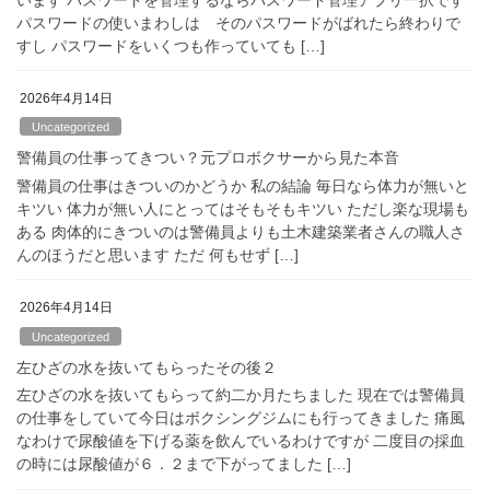
パスワードの使いまわしは そのパスワードがばれたら終わりで
すし パスワードをいくつも作っていても […]
2026年4月14日
Uncategorized
警備員の仕事ってきつい？元プロボクサーから見た本音
警備員の仕事はきついのかどうか 私の結論 毎日なら体力が無いと
キツい 体力が無い人にとってはそもそもキツい ただし楽な現場も
ある 肉体的にきついのは警備員よりも土木建築業者さんの職人さ
んのほうだと思います ただ 何もせず […]
2026年4月14日
Uncategorized
左ひざの水を抜いてもらったその後２
左ひざの水を抜いてもらって約二か月たちました 現在では警備員
の仕事をしていて今日はボクシングジムにも行ってきました 痛風
なわけで尿酸値を下げる薬を飲んでいるわけですが 二度目の採血
の時には尿酸値が６．２まで下がってました […]