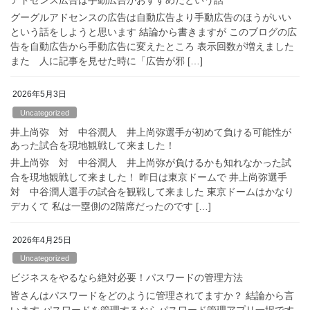
グーグルアドセンスの広告は自動広告より手動広告のほうがいい
という話をしようと思います 結論から書きますが このブログの広
告を自動広告から手動広告に変えたところ 表示回数が増えました
また 人に記事を見せた時に「広告が邪 […]
2026年5月3日
Uncategorized
井上尚弥 対 中谷潤人 井上尚弥選手が初めて負ける可能性が
あった試合を現地観戦して来ました！
井上尚弥 対 中谷潤人 井上尚弥が負けるかも知れなかった試
合を現地観戦して来ました！ 昨日は東京ドームで 井上尚弥選手
対 中谷潤人選手の試合を観戦して来ました 東京ドームはかなり
デカくて 私は一塁側の2階席だったのです […]
2026年4月25日
Uncategorized
ビジネスをやるなら絶対必要！パスワードの管理方法
皆さんはパスワードをどのように管理されてますか？ 結論から言
います パスワードを管理するならパスワード管理アプリ一択です