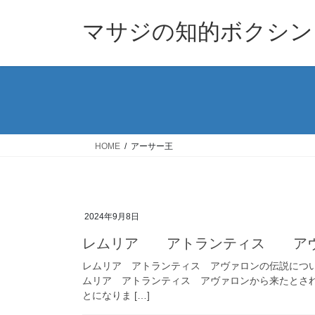
コ
ナ
ン
ビ
マサジの知的ボクシン
テ
ゲ
ン
ー
ツ
シ
へ
ョ
ス
ン
キ
に
ッ
移
HOME
アーサー王
プ
動
2024年9月8日
レムリア アトランティス アヴ
レムリア アトランティス アヴァロンの伝説につい
ムリア アトランティス アヴァロンから来たとさ
とになりま […]