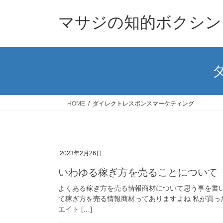
コ
ナ
ン
ビ
マサジの知的ボクシン
テ
ゲ
ン
ー
ツ
シ
へ
ョ
ス
ン
キ
に
ッ
移
HOME
ダイレクトレスポンスマーケティング
プ
動
2023年2月26日
いわゆる稼ぎ方を売ることについて
よくある稼ぎ方を売る情報商材について思う事を書い
て稼ぎ方を売る情報商材ってありますよね 私が買っ
エイト […]