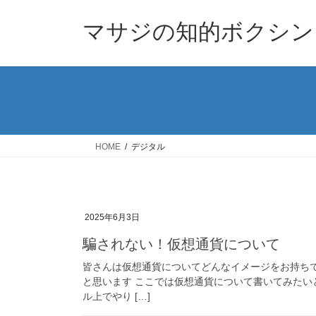
コ
ナ
ン
ビ
マサジの知的ボクシン
テ
ゲ
ン
ー
ツ
シ
へ
ョ
ス
ン
キ
に
ッ
移
HOME
デジタル
プ
動
2025年6月3日
騙されない！仮想通貨について
皆さんは仮想通貨についてどんなイメージをお持ち
と思います ここでは仮想通貨について書いてみたい
ル上でやり […]