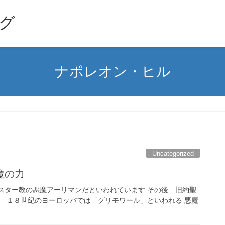
グ
ナポレオン・ヒル
Uncategorized
魔の力
スター教の悪魔アーリマンだといわれています その後 旧約聖
７ １８世紀のヨーロッパでは「グリモワール」といわれる 悪魔