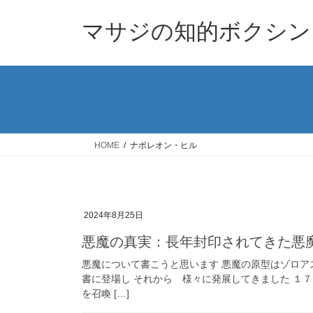
コ
ナ
ン
ビ
マサジの知的ボクシン
テ
ゲ
ン
ー
ツ
シ
へ
ョ
ス
ン
キ
に
ッ
移
HOME
ナポレオン・ヒル
プ
動
2024年8月25日
悪魔の真実：長年封印されてきた悪
悪魔について書こうと思います 悪魔の原型はゾロア
書に登場し それから 様々に発展してきました １
を召喚 […]