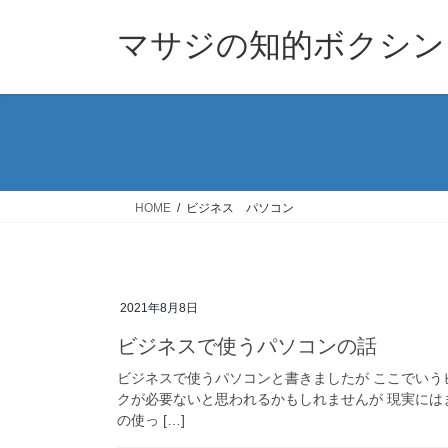
コ
ナ
ン
ビ
マサジの知的ボクシン
テ
ゲ
ン
ー
ツ
シ
へ
ョ
ス
ン
キ
に
ッ
移
HOME
ビジネス パソコン
プ
動
2021年8月8日
ビジネスで使うパソコンの話
ビジネスで使うパソコンと書きましたが ここでいう
クが必要ないと思われるかもしれませんが 現実には
の使っ […]