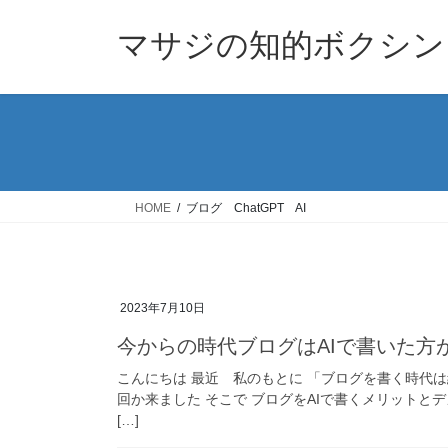
コ
ナ
ン
ビ
マサジの知的ボクシン
テ
ゲ
ン
ー
ツ
シ
へ
ョ
ス
ン
キ
に
ッ
移
HOME
ブログ ChatGPT AI
プ
動
2023年7月10日
今からの時代ブログはAIで書いた方
こんにちは 最近 私のもとに 「ブログを書く時代は
回か来ました そこで ブログをAIで書くメリットと
[…]