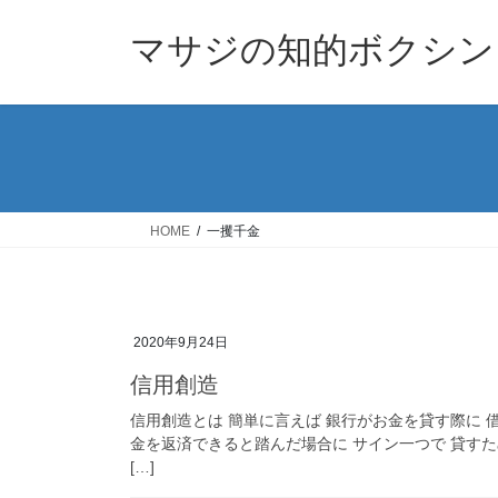
コ
ナ
ン
ビ
マサジの知的ボクシン
テ
ゲ
ン
ー
ツ
シ
へ
ョ
ス
ン
キ
に
ッ
移
HOME
一攫千金
プ
動
2020年9月24日
信用創造
信用創造とは 簡単に言えば 銀行がお金を貸す際に
金を返済できると踏んだ場合に サイン一つで 貸す
[…]