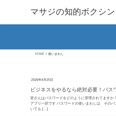
コ
ナ
ン
ビ
マサジの知的ボクシン
テ
ゲ
ン
ー
ツ
シ
へ
ョ
ス
ン
キ
に
ッ
移
HOME
使いまわし
プ
動
2026年4月25日
ビジネスをやるなら絶対必要！パス
皆さんはパスワードをどのように管理されてますか？
アプリ一択です パスワードの使いまわしは そのパ
いても […]