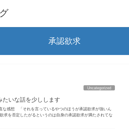
グ
承認欲求
Uncategorized
求みたいな話を少しします
正直な感想 「それを言っているやつのほうが承認欲求が強いん
認欲求を否定したがるというのは自身の承認欲求が満たされてな