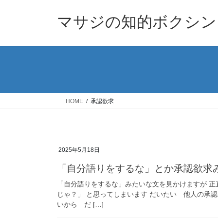
コ
ナ
ン
ビ
マサジの知的ボクシン
テ
ゲ
ン
ー
ツ
シ
へ
ョ
ス
ン
キ
に
ッ
移
HOME
承認欲求
プ
動
2025年5月18日
「自分語りをするな」とか承認欲
「自分語りをするな」みたいな文を見かけますが 
じゃ？」 と思ってしまいます だいたい 他人の承
いから だ […]