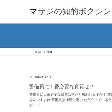
コ
ナ
ン
ビ
マサジの知的ボクシン
テ
ゲ
ン
ー
ツ
シ
へ
ョ
ス
ン
キ
に
ッ
移
HOME
神経
プ
動
2026年2月15日
警備員に１番必要な資質は？
警備員に１番必要な資質は何だと思われますか？ 警
なんですよね 警備員は神経労働で ただ立っているだ
が […]