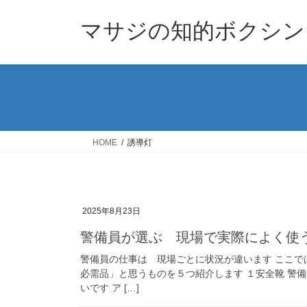
コ
ナ
ン
ビ
マサジの知的ボクシン
テ
ゲ
ン
ー
ツ
シ
へ
ョ
ス
ン
キ
に
ッ
移
HOME
誘導灯
プ
動
2025年8月23日
警備員が選ぶ 現場で実際によく使
警備員の仕事は 現場ごとに状況が違います ここ
必需品」と思うものを５つ紹介します １安全靴 警
いです ア […]