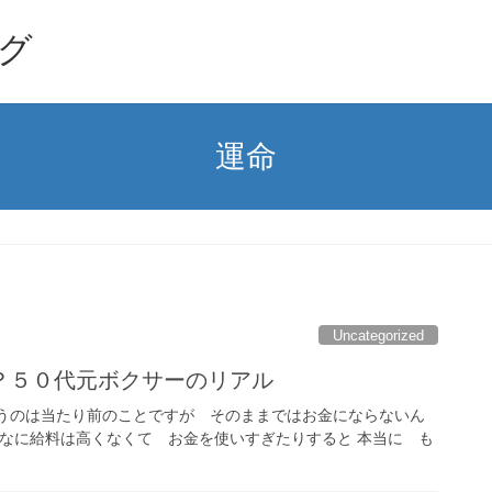
グ
運命
Uncategorized
？５０代元ボクサーのリアル
いうのは当たり前のことですが そのままではお金にならないん
んなに給料は高くなくて お金を使いすぎたりすると 本当に も