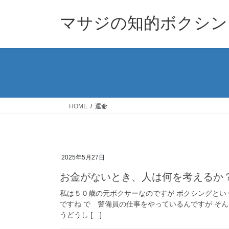
コ
ナ
ン
ビ
マサジの知的ボクシン
テ
ゲ
ン
ー
ツ
シ
へ
ョ
ス
ン
キ
に
ッ
移
HOME
運命
プ
動
2025年5月27日
お金がないとき、人は何を考えるか
私は５０歳の元ボクサーなのですが ボクシングと
ですね で 警備員の仕事をやっているんですが そ
うどうし […]