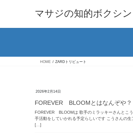
コ
ナ
ン
ビ
マサジの知的ボクシン
テ
ゲ
ン
ー
ツ
シ
へ
ョ
ス
ン
キ
に
ッ
移
HOME
ZARDトリビュート
プ
動
2026年2月14日
FOREVER BLOOMとはなんぞや？
FOREVER BLOOMは 歌手のミラッキーさんと
手活動をしていかれる予定らしいです こうさんの生
[…]