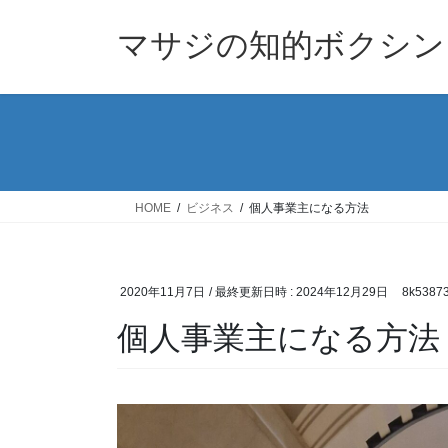
コ
ナ
ン
ビ
マサジの知的ボクシン
テ
ゲ
ン
ー
ツ
シ
へ
ョ
ス
ン
キ
に
ッ
移
HOME
ビジネス
個人事業主になる方法
プ
動
2020年11月7日
/ 最終更新日時 :
2024年12月29日
8k5387
個人事業主になる方法