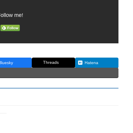
ollow me!
Threads
Bluesky
Hatena