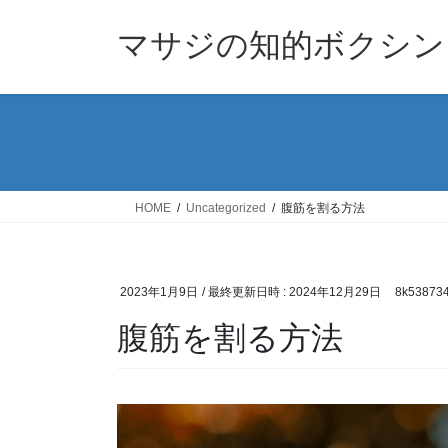
コ
ナ
ン
ビ
マサジの知的ボクシン
テ
ゲ
ン
ー
ツ
シ
へ
ョ
ス
ン
キ
に
ッ
移
HOME
Uncategorized
腹筋を割る方法
プ
動
2023年1月9日
/ 最終更新日時 :
2024年12月29日
8k53873
腹筋を割る方法