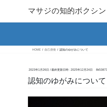
コ
ナ
ン
ビ
マサジの知的ボクシン
テ
ゲ
ン
ー
ツ
シ
へ
ョ
ス
ン
キ
に
ッ
移
HOME
自己啓発
認知のゆがみについて
プ
動
2023年1月26日
/ 最終更新日時 :
2025年12月24日
8k5387
認知のゆがみについて