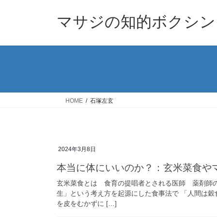
コ
ナ
ン
ビ
マサジの知的ボクシン
テ
ゲ
ン
ー
ツ
シ
へ
ョ
ス
ン
キ
に
ッ
移
HOME
石塚左玄
プ
動
2024年3月8日
本当に体にいいのか？：玄米菜食や
玄米菜食とは 食育の提唱者とされる医師 薬剤師
生」という考え方を起源にした食事法で 「人間は
を皮をむかずに […]