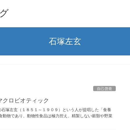
グ
石塚左玄
自己啓発
マクロビオティック
の石塚左玄（１８５１～１９０９）という人が提唱した「食養
穀食動物であり、動物性食品は極力控え、精製しない穀類や野菜